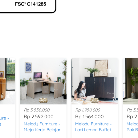
Rp 5.550.000
Rp 1.958.000
Rp 3.
Rp 2.592.000
Rp 1.564.000
Rp 2
ure -
g
Melody Furniture -
Melody Furniture -
Melod
nd
Meja Kerja Belajar
Laci Lemari Buffet
Rak B
ood
Kantor Putar
Credenza Ferro
Peny