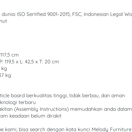
 dunia: ISO Sertified 9001-2015, FSC, Indonesian Legal W
lnut
d
 117,5 cm
: 119,5 x L: 42,5 x T: 20 cm
 kg
37 kg
icle board berkualitas tinggi, tidak berbau, dan aman
eknologi terbaru
rakitan (Assembly Instructions) memudahkan anda dalam
lam keadaan belum dirakit
be kami, bisa search dengan kata kunci Melody Furniture