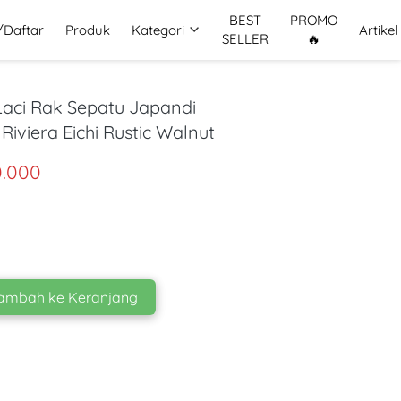
BEST
PROMO
/Daftar
Produk
Kategori
Artikel
SELLER
🔥
Laci Rak Sepatu Japandi
iviera Eichi Rustic Walnut
0.000
ambah ke Keranjang