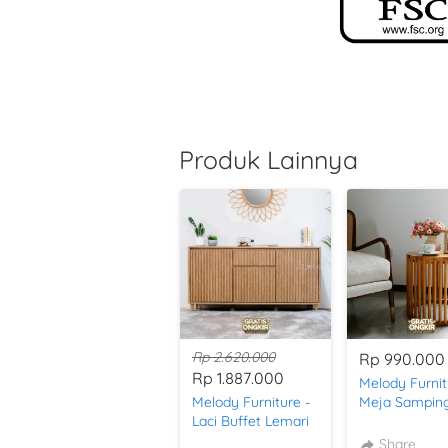
Produk Lainnya
Rp 2.620.000
Rp 990.000
Rp 1.887.000
Melody Furnit
Melody Furniture -
Meja Sampin
Laci Buffet Lemari
Nakas Este E
Japandi Credenza
Table Jati W
Share