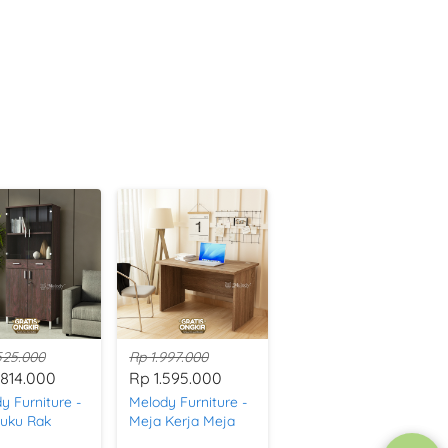
525.000
Rp 1.997.000
.814.000
Rp 1.595.000
y Furniture -
Melody Furniture -
uku Rak
Meja Kerja Meja
impanan
Tulis Meja Kantor