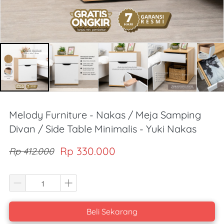
Melody Furniture - Nakas / Meja Samping
Divan / Side Table Minimalis - Yuki Nakas
Rp 330.000
Rp 412.000
Beli Sekarang
`