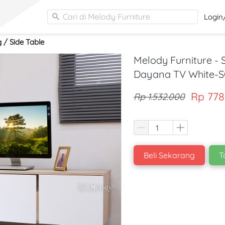
Cari di Melody Furniture
Login
/ Side Table
Melody Furniture -
Dayana TV White-
Rp 778
Rp 1.532.000
Beli Sekarang
T
`
`