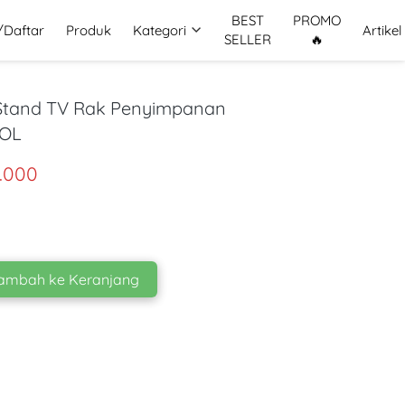
BEST
PROMO
/Daftar
Produk
Kategori
Artikel
SELLER
🔥
 Stand TV Rak Penyimpanan
SOL
.000
ambah ke Keranjang