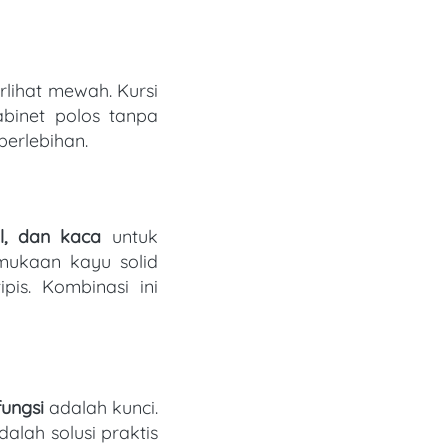
binet polos tanpa 
erlebihan. 
l, dan kaca
 untuk 
ukaan kayu solid 
is. Kombinasi ini 
fungsi
 adalah kunci. 
lah solusi praktis 