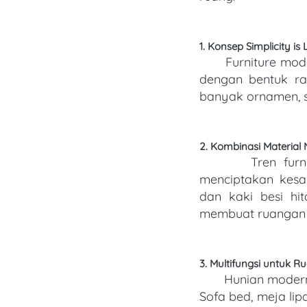
1. Konsep Simplicity is
       Furniture modern menekankan bahwa kesederhanaan justru bisa terlihat mewah. Kursi 
dengan bentuk ram
banyak ornamen, s
2. Kombinasi Material 
       Tr
menciptakan kesa
dan kaki besi hit
membuat ruangan t
3. Multifungsi untuk R
       Hunian mo
Sofa bed, meja lip