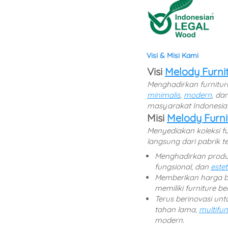
Visi & Misi Kami
Visi 
Melody Furni
minimalis
, 
modern
, dan
masyarakat Indonesia 
Misi 
Melody Furni
Menyediakan koleksi fu
langsung dari pabrik te
Menghadirkan produ
fungsional, dan 
estet
Memberikan harga be
memiliki furniture be
Terus berinovasi unt
tahan lama, 
multifun
modern.