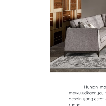
       Hunian masa kini identik dengan gaya yang simpel namun tetap elegan. Untuk 
mewujudkannya, 
desain yang esteti
ruang. 