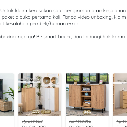
tuk klaim kerusakan saat pengiriman atau kesalahan d
paket dibuka pertama kali. Tanpa video unboxing, klaim 
at kesalahan pembeli/human error
nboxing-nya ya! Be smart buyer, dan lindungi hak kamu
Rp 849.000
Rp 1.918.250
Rp 99