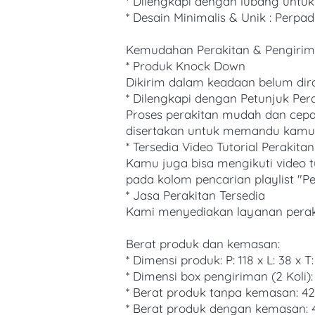
* Dilengkapi dengan lubang untu
* Desain Minimalis & Unik : Per
Kemudahan Perakitan & Pengirim
* Produk Knock Down
Dikirim dalam keadaan belum dira
* Dilengkapi dengan Petunjuk Pera
Proses perakitan mudah dan cepa
disertakan untuk memandu kamu 
* Tersedia Video Tutorial Perakitan
Kamu juga bisa mengikuti video t
pada kolom pencarian playlist "P
* Jasa Perakitan Tersedia
Kami menyediakan layanan perakit
Berat produk dan kemasan:
* Dimensi produk: P: 118 x L: 38 x T
* Dimensi box pengiriman (2 Koli): P
* Berat produk tanpa kemasan: 42
* Berat produk dengan kemasan: 4