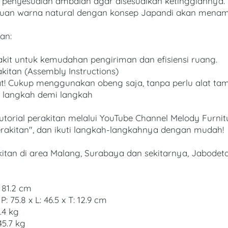
k penyesuaian ambalan agar disesuaikan ketinggiannya.
paduan warna natural dengan konsep Japandi akan menam
an:
kit untuk kemudahan pengiriman dan efisiensi ruang.
kitan (Assembly Instructions)
t! Cukup menggunakan obeng saja, tanpa perlu alat tam
langkah demi langkah 
utorial perakitan melalui YouTube Channel Melody Furnit
erakitan", dan ikuti langkah-langkahnya dengan mudah! 
an di area Malang, Surabaya dan sekitarnya, Jabodetabe
: 81.2 cm
: 75.8 x L: 46.5 x T: 12.9 cm
.4 kg
5.7 kg